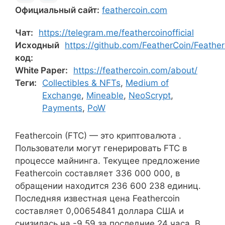
Официальный сайт:
feathercoin.com
Чат:
https://telegram.me/feathercoinofficial
Исходный
https://github.com/FeatherCoin/Feather
код:
White Paper:
https://feathercoin.com/about/
Теги:
Collectibles & NFTs
,
Medium of
Exchange
,
Mineable
,
NeoScrypt
,
Payments
,
PoW
Feathercoin (FTC) — это криптовалюта .
Пользователи могут генерировать FTC в
процессе майнинга. Текущее предложение
Feathercoin составляет 336 000 000, в
обращении находится 236 600 238 единиц.
Последняя известная цена Feathercoin
составляет 0,00654841 доллара США и
снизилась на -9,59 за последние 24 часа. В