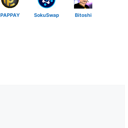
PAPPAY
SokuSwap
Bitoshi