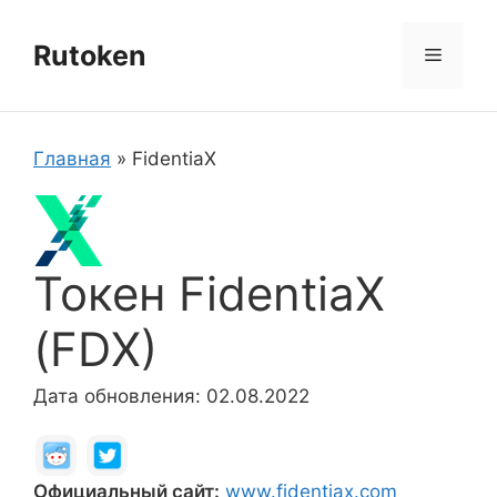
Перейти
к
Rutoken
Меню
содержимому
Главная
»
FidentiaX
Токен FidentiaX
(FDX)
Дата обновления: 02.08.2022
Официальный сайт:
www.fidentiax.com