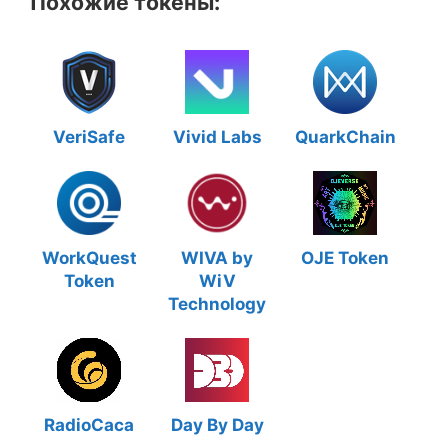
Похожие токены:
VeriSafe
Vivid Labs
QuarkChain
WorkQuest
WIVA by
OJE Token
Token
WiV
Technology
RadioCaca
Day By Day