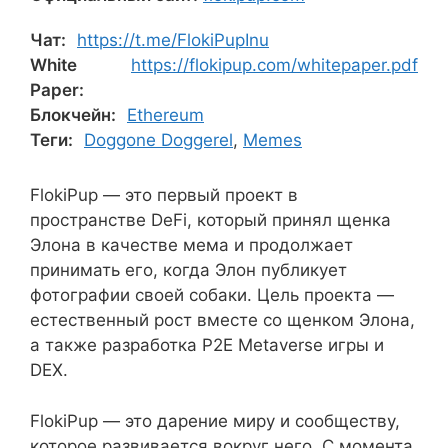
Чат:
https://t.me/FlokiPupInu
White
https://flokipup.com/whitepaper.pdf
Paper:
Блокчейн:
Ethereum
Теги:
Doggone Doggerel
,
Memes
FlokiPup — это первый проект в
пространстве DeFi, который принял щенка
Элона в качестве мема и продолжает
принимать его, когда Элон публикует
фотографии своей собаки. Цель проекта —
естественный рост вместе со щенком Элона,
а также разработка P2E Metaverse игры и
DEX.
FlokiPup — это дарение миру и сообществу,
которое развивается вокруг него. С момента