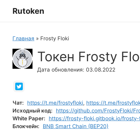
Перейти
Rutoken
к
содержимому
Главная
»
Frosty Floki
Токен Frosty Fl
Дата обновления: 03.08.2022
Чат:
https://t.me/frostyfloki
,
https://t.me/frostyflo
Исходный код:
https://github.com/FrostyFloki/F
White Paper:
https://frosty-floki.gitbook.io/frosty
Блокчейн:
BNB Smart Chain (BEP20)