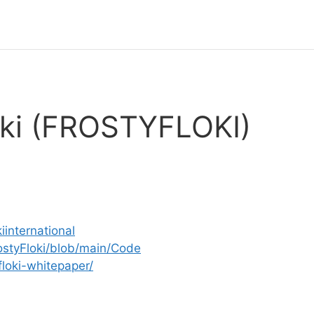
oki (FROSTYFLOKI)
kiinternational
rostyFloki/blob/main/Code
-floki-whitepaper/