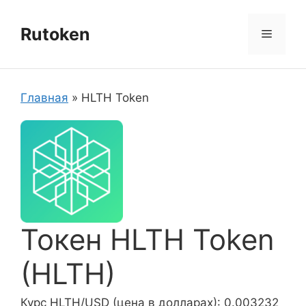
Перейти
к
Rutoken
Меню
содержимому
Главная
»
HLTH Token
Токен HLTH Token
(HLTH)
Курс HLTH/USD (цена в долларах): 0.003232