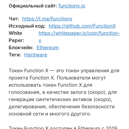
Официальный сайт:
functionx.io
Чат:
https://t.me/functionx
Исходный код:
https://github.com/FunctionX
White
https://whitepaper.io/coin/function-
Paper:
x
Блокчейн:
Ethereum
Теги:
Hardware
Токен Function X — это токен управления для
проекта Function X. Пользователи могут
использовать токен Function X для
голосования, в качестве залога (скоро), для
генерации синтетических активов (скоро),
делегирования, обеспечения безопасности
основной сети и многого другого.
Токен Function X доступен в Ethereum с 2019