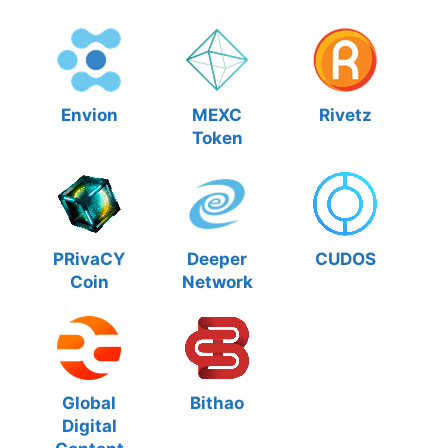
Envion
MEXC
Rivetz
Token
PRivaCY
Deeper
CUDOS
Coin
Network
Global
Bithao
Digital