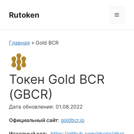
Перейти
к
Rutoken
Меню
содержимому
Главная
»
Gold BCR
Токен Gold BCR
(GBCR)
Дата обновления: 01.08.2022
Официальный сайт:
goldbcr.io
Исходный код:
https://github.com/gbcrio/gbcr