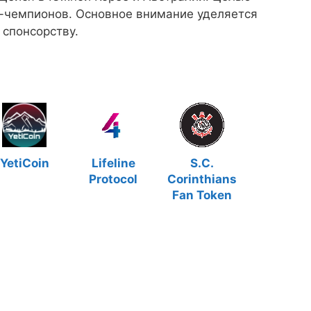
в-чемпионов. Основное внимание уделяется
 спонсорству.
YetiCoin
Lifeline
S.C.
Protocol
Corinthians
Fan Token