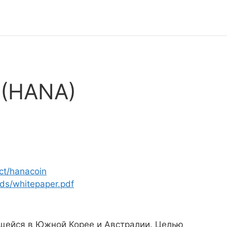
 (HANA)
ct/hanacoin
ds/whitepaper.pdf
ющейся в Южной Корее и Австралии. Целью