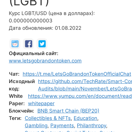
(LGBT)
Курс LGBT/USD (цена в долларах):
0.000000000003
Дата обновления: 01.08.2022
Официальный сайт:
www.letsgobrandontoken.com
Чат:
https://t.me/LetsGoBrandonTokenOfficialChat
Исходный
https://github.com/TechRate/Smart-Con
код:
Audits/blob/main/November/LetsGoBr
White
https://www.yumpu.com/en/document/read
Paper:
whitepaper
Блокчейн:
BNB Smart Chain (BEP20)
Теги:
Collectibles & NFTs
,
Education
,
Gambling
,
Payments
,
Philanthropy
,