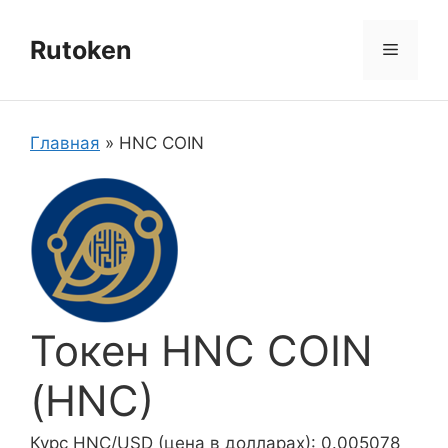
Перейти
к
Rutoken
Меню
содержимому
Главная
»
HNC COIN
Токен HNC COIN
(HNC)
Курс HNC/USD (цена в долларах): 0.005078