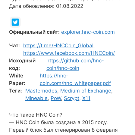
Дата обновления: 01.08.2022
Официальный сайт:
explorer.hnc-coin.com
Чат:
https://t.me/HNCCoin_Global
,
https://www.facebook.com/HNCCoin/
Исходный
https://github.com/hnc-
код:
coin/hnc-coin
White
https://hnc-
Paper:
coin.com/hnc_whitepaper.pdf
Теги:
Masternodes
,
Medium of Exchange
,
Mineable
,
PoW
,
Scrypt
,
X11
Что такое HNC Coin?
— HNC Coin была создана в 2015 году.
Первый блок был сгенерирован 8 февраля