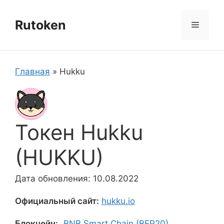
Перейти
к
Rutoken
Меню
содержимому
Главная
»
Hukku
Токен Hukku
(HUKKU)
Дата обновления: 10.08.2022
Официальный сайт:
hukku.io
Блокчейн:
BNB Smart Chain (BEP20)