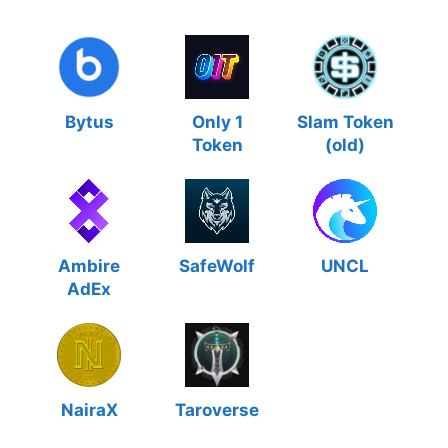
Bytus
Only 1
Slam Token
Token
(old)
Ambire
SafeWolf
UNCL
AdEx
NairaX
Taroverse