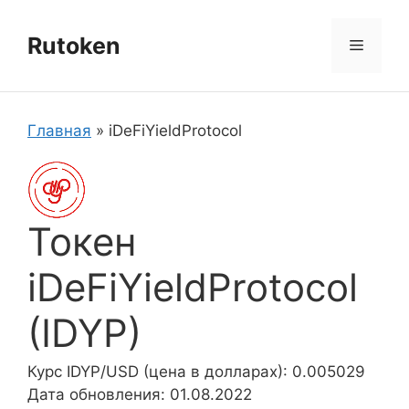
Перейти
к
Rutoken
Меню
содержимому
Главная
»
iDeFiYieldProtocol
Токен
iDeFiYieldProtocol
(IDYP)
Курс IDYP/USD (цена в долларах): 0.005029
Дата обновления: 01.08.2022