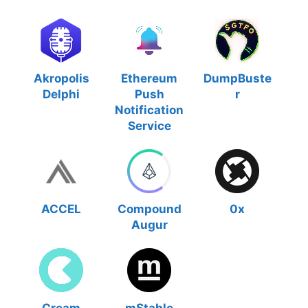
Akropolis
Ethereum
DumpBuste
Delphi
Push
r
Notification
Service
ACCEL
Compound
0x
Augur