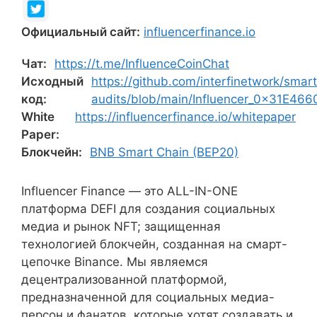
Официальный сайт:
influencerfinance.io
Чат:
https://t.me/InfluenceCoinChat
Исходный
https://github.com/interfinetwork/smar
код:
audits/blob/main/Influencer_0x31E
White
https://influencerfinance.io/whitepaper
Paper:
Блокчейн:
BNB Smart Chain (BEP20)
Influencer Finance — это ALL-IN-ONE
платформа DEFI для создания социальных
медиа и рынок NFT; защищенная
технологией блокчейн, созданная на смарт-
цепочке Binance. Мы являемся
децентрализованной платформой,
предназначенной для социальных медиа-
персон и фанатов, которые хотят создавать и