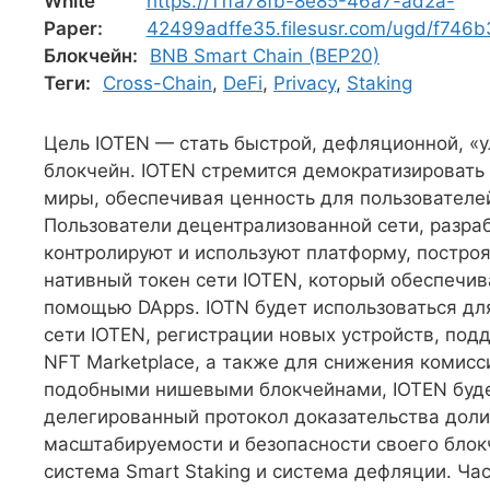
White
https://11fa78fb-8e85-46a7-ad2a-
Paper:
42499adffe35.filesusr.com/ugd/f746
Блокчейн:
BNB Smart Chain (BEP20)
Теги:
Cross-Chain
,
DeFi
,
Privacy
,
Staking
Цель IOTEN — стать быстрой, дефляционной, «
блокчейн. IOTEN стремится демократизировать 
миры, обеспечивая ценность для пользователе
Пользователи децентрализованной сети, разра
контролируют и используют платформу, построя
нативный токен сети IOTEN, который обеспечива
помощью DApps. IOTN будет использоваться дл
сети IOTEN, регистрации новых устройств, по
NFT Marketplace, а также для снижения комисс
подобными нишевыми блокчейнами, IOTEN буде
делегированный протокол доказательства доли
масштабируемости и безопасности своего блок
система Smart Staking и система дефляции. Ча