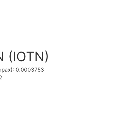
N (IOTN)
арах): 0.0003753
2