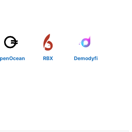
penOcean
RBX
Demodyfi