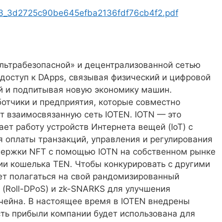
b3_3d2725c90be645efba2136fdf76cb4f2.pdf
ультрабезопасной» и децентрализованной сетью
доступ к DApps, связывая физический и цифровой
й и подпитывая новую экономику машин.
ботчики и предприятия, которые совместно
т взаимосвязанную сеть IOTEN. IOTN — это
ет работу устройств Интернета вещей (IoT) с
я оплаты транзакций, управления и регулирования
ддержки NFT с помощью IOTN на собственном рынке
ии кошелька TEN. Чтобы конкурировать с другими
т полагаться на свой рандомизированный
 (Roll-DPoS) и zk-SNARKS для улучшения
чейна. В настоящее время в IOTEN внедрены
сть прибыли компании будет использована для