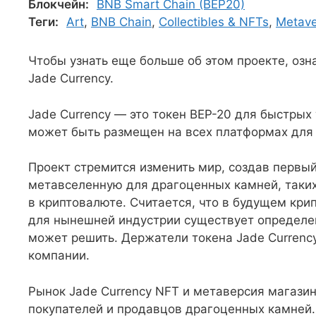
Блокчейн:
BNB Smart Chain (BEP20)
Теги:
Art
,
BNB Chain
,
Collectibles & NFTs
,
Metave
Чтобы узнать еще больше об этом проекте, оз
Jade Currency.
Jade Currency — это токен BEP-20 для быстрых 
может быть размещен на всех платформах для
Проект стремится изменить мир, создав первый
метавселенную для драгоценных камней, таких 
в криптовалюте. Считается, что в будущем кри
для нынешней индустрии существует определен
может решить. Держатели токена Jade Currenc
компании.
Рынок Jade Currency NFT и метаверсия магази
покупателей и продавцов драгоценных камней.