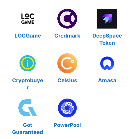
LOCGame
Credmark
DeepSpace
Token
Cryptobuye
Celsius
Amasa
r
Got
PowerPool
Guaranteed