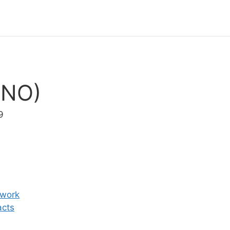
UNO)
9
twork
acts