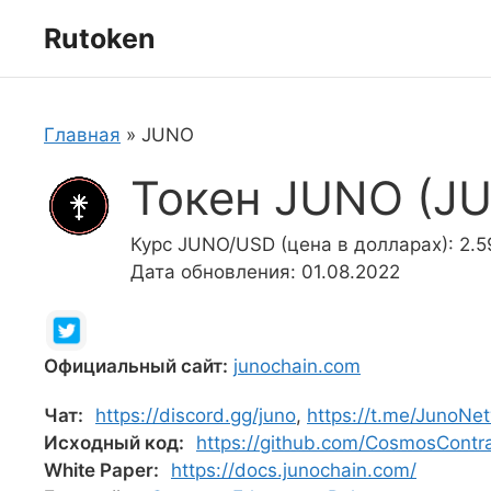
Перейти
Rutoken
к
содержимому
Главная
»
JUNO
Токен JUNO (J
Курс JUNO/USD (цена в долларах): 2.5
Дата обновления: 01.08.2022
Официальный сайт:
junochain.com
Чат:
https://discord.gg/juno
,
https://t.me/JunoNe
Исходный код:
https://github.com/CosmosContr
White Paper:
https://docs.junochain.com/