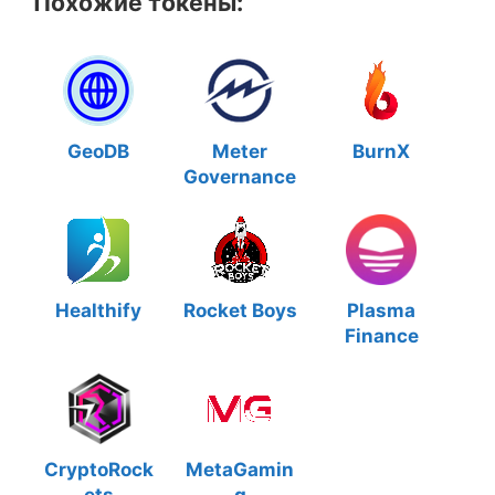
Похожие токены:
GeoDB
Meter
BurnX
Governance
Healthify
Rocket Boys
Plasma
Finance
CryptoRock
MetaGamin