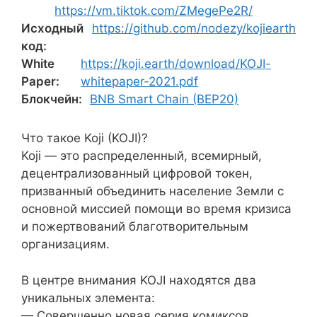
https://vm.tiktok.com/ZMegePe2R/
Исходный
https://github.com/nodezy/kojiearth
код:
White
https://koji.earth/download/KOJI-
Paper:
whitepaper-2021.pdf
Блокчейн:
BNB Smart Chain (BEP20)
Что такое Koji (KOJI)?
Koji — это распределенный, всемирный,
децентрализованный цифровой токен,
призванный объединить население Земли с
основной миссией помощи во время кризиса
и пожертвований благотворительным
организациям.
В центре внимания KOJI находятся два
уникальных элемента:
— Совершенно новая серия комиксов,