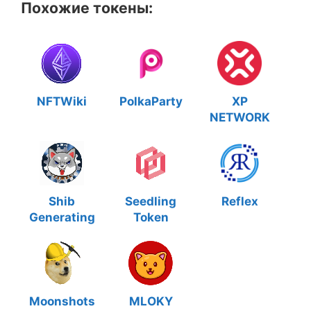
Похожие токены:
NFTWiki
PolkaParty
XP
NETWORK
Shib
Seedling
Reflex
Generating
Token
Moonshots
MLOKY