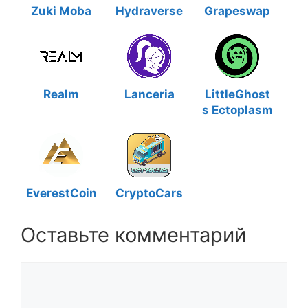
Zuki Moba
Hydraverse
Grapeswap
Realm
Lanceria
LittleGhost
s Ectoplasm
EverestCoin
CryptoCars
Оставьте комментарий
Комментарий