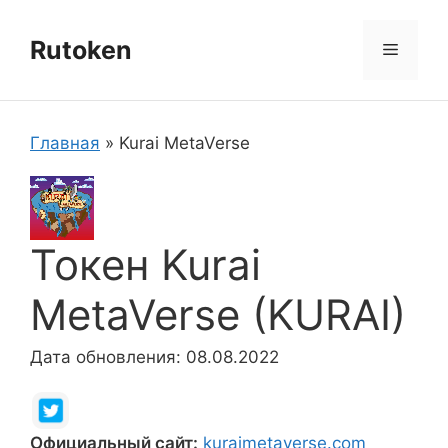
Перейти
к
Rutoken
Меню
содержимому
Главная
»
Kurai MetaVerse
Токен Kurai
MetaVerse (KURAI)
Дата обновления: 08.08.2022
Официальный сайт:
kuraimetaverse.com