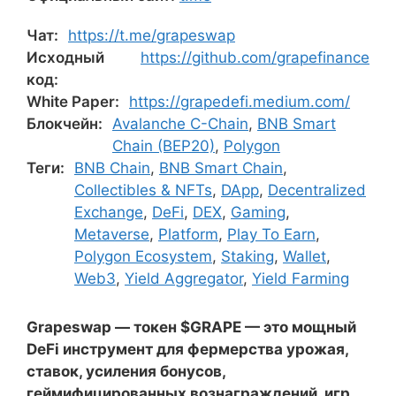
Чат:
https://t.me/grapeswap
Исходный
https://github.com/grapefinance
код:
White Paper:
https://grapedefi.medium.com/
Блокчейн:
Avalanche C-Chain
,
BNB Smart
Chain (BEP20)
,
Polygon
Теги:
BNB Chain
,
BNB Smart Chain
,
Collectibles & NFTs
,
DApp
,
Decentralized
Exchange
,
DeFi
,
DEX
,
Gaming
,
Metaverse
,
Platform
,
Play To Earn
,
Polygon Ecosystem
,
Staking
,
Wallet
,
Web3
,
Yield Aggregator
,
Yield Farming
Grapeswap — токен $GRAPE — это мощный
DeFi инструмент для фермерства урожая,
ставок, усиления бонусов,
геймифицированных вознаграждений, игр