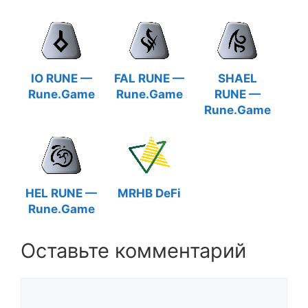
IO RUNE —
FAL RUNE —
SHAEL
Rune.Game
Rune.Game
RUNE —
Rune.Game
HEL RUNE —
MRHB DeFi
Rune.Game
Оставьте комментарий
Комментарий