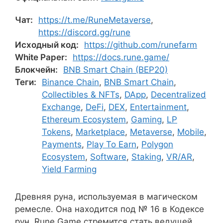
Чат:
https://t.me/RuneMetaverse
,
https://discord.gg/rune
Исходный код:
https://github.com/runefarm
White Paper:
https://docs.rune.game/
Блокчейн:
BNB Smart Chain (BEP20)
Теги:
Binance Chain
,
BNB Smart Chain
,
Collectibles & NFTs
,
DApp
,
Decentralized
Exchange
,
DeFi
,
DEX
,
Entertainment
,
Ethereum Ecosystem
,
Gaming
,
LP
Tokens
,
Marketplace
,
Metaverse
,
Mobile
,
Payments
,
Play To Earn
,
Polygon
Ecosystem
,
Software
,
Staking
,
VR/AR
,
Yield Farming
Древняя руна, используемая в магическом
ремесле. Она находится под № 16 в Кодексе
рун. Rune Game стремится стать ведущей