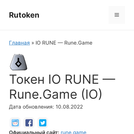
Перейти
к
Rutoken
Меню
содержимому
Главная
»
IO RUNE — Rune.Game
Токен IO RUNE —
Rune.Game (IO)
Дата обновления: 10.08.2022
Официальный сайт:
rune.game