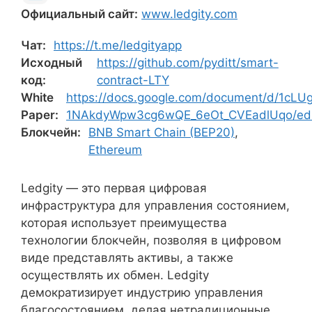
Официальный сайт:
www.ledgity.com
Чат:
https://t.me/ledgityapp
Исходный
https://github.com/pyditt/smart-
код:
contract-LTY
White
https://docs.google.com/document/d/1cLU
Paper:
1NAkdyWpw3cg6wQE_6eOt_CVEadlUqo/edi
Блокчейн:
BNB Smart Chain (BEP20)
,
Ethereum
Ledgity — это первая цифровая
инфраструктура для управления состоянием,
которая использует преимущества
технологии блокчейн, позволяя в цифровом
виде представлять активы, а также
осуществлять их обмен. Ledgity
демократизирует индустрию управления
благосостоянием, делая нетрадиционные