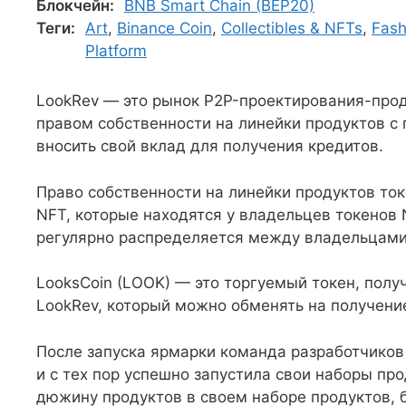
Блокчейн:
BNB Smart Chain (BEP20)
Теги:
Art
,
Binance Coin
,
Collectibles & NFTs
,
Fash
Platform
LookRev — это рынок P2P-проектирования-про
правом собственности на линейки продуктов с
вносить свой вклад для получения кредитов.
Право собственности на линейки продуктов то
NFT, которые находятся у владельцев токенов 
регулярно распределяется между владельцами
LooksCoin (LOOK) — это торгуемый токен, получ
LookRev, который можно обменять на получение
После запуска ярмарки команда разработчиков
и с тех пор успешно запустила свои наборы пр
дюжину продуктов в своем наборе продуктов, 