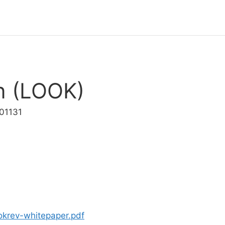
n (LOOK)
01131
ookrev-whitepaper.pdf