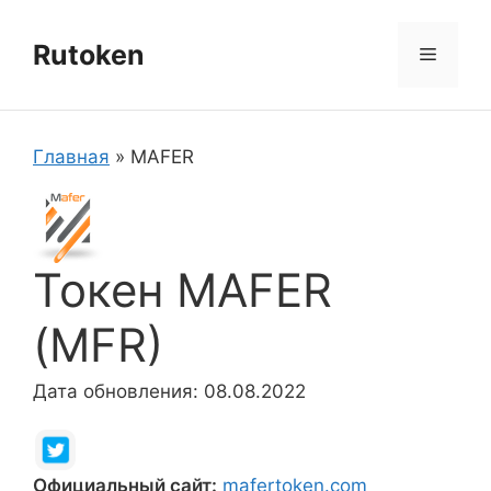
Перейти
к
Rutoken
Меню
содержимому
Главная
»
MAFER
Токен MAFER
(MFR)
Дата обновления: 08.08.2022
Официальный сайт:
mafertoken.com