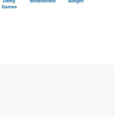
Demy
Moonshield
aiRight
Games