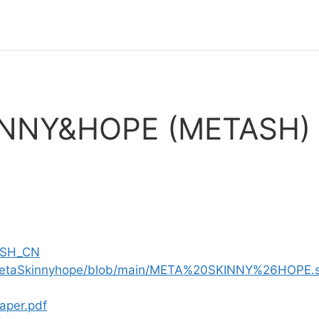
INNY&HOPE (METASH)
TASH_CN
/MetaSkinnyhope/blob/main/META%20SKINNY%26HOPE.s
aper.pdf