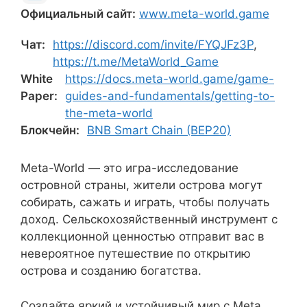
Официальный сайт:
www.meta-world.game
Чат:
https://discord.com/invite/FYQJFz3P
,
https://t.me/MetaWorld_Game
White
https://docs.meta-world.game/game-
Paper:
guides-and-fundamentals/getting-to-
the-meta-world
Блокчейн:
BNB Smart Chain (BEP20)
Meta-World — это игра-исследование
островной страны, жители острова могут
собирать, сажать и играть, чтобы получать
доход. Сельскохозяйственный инструмент с
коллекционной ценностью отправит вас в
невероятное путешествие по открытию
острова и созданию богатства.
Создайте яркий и устойчивый мир с Meta