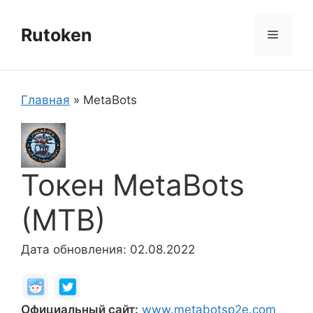
Перейти
к
Rutoken
Меню
содержимому
Главная
»
MetaBots
Токен MetaBots
(MTB)
Дата обновления: 02.08.2022
Официальный сайт:
www.metabotsp2e.com