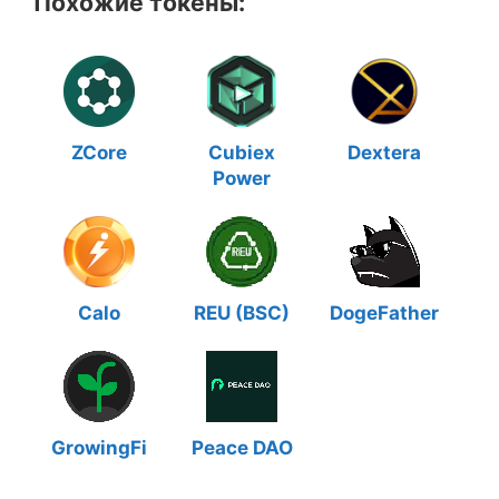
Похожие токены:
ZCore
Cubiex
Dextera
Power
Calo
REU (BSC)
DogeFather
GrowingFi
Peace DAO