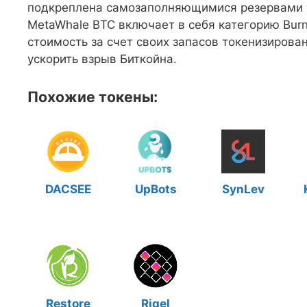
подкреплена самозаполняющимися резервами т
MetaWhale BTC включает в себя категорию Burn
стоимость за счет своих запасов токенизирова
ускорить взрыв Биткойна.
Похожие токены:
DACSEE
UpBots
SynLev
Restore
Rigel