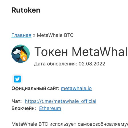
Перейти
Rutoken
к
содержимому
Главная
»
MetaWhale BTC
Токен MetaWha
Дата обновления: 02.08.2022
Официальный сайт:
metawhale.io
Чат:
https://t.me/metawhale_official
Блокчейн:
Ethereum
MetaWhale BTC использует самовозобновляему