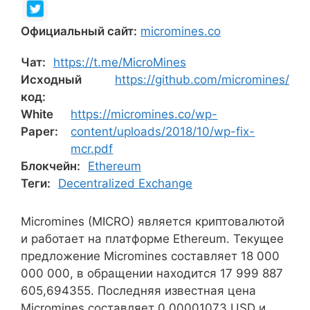
Официальный сайт:
micromines.co
Чат:
https://t.me/MicroMines
Исходный
https://github.com/micromines/
код:
White
https://micromines.co/wp-
Paper:
content/uploads/2018/10/wp-fix-
mcr.pdf
Блокчейн:
Ethereum
Теги:
Decentralized Exchange
Micromines (MICRO) является криптовалютой
и работает на платформе Ethereum. Текущее
предложение Micromines составляет 18 000
000 000, в обращении находится 17 999 887
605,694355. Последняя известная цена
Micromines составляет 0,00001073 USD и