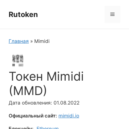
Перейти
к
Rutoken
Меню
содержимому
Главная
»
Mimidi
Токен Mimidi
(MMD)
Дата обновления: 01.08.2022
Официальный сайт:
mimidi.io
Блокчейн:
Ethereum