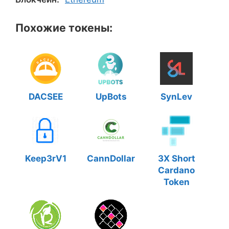
Похожие токены:
DACSEE
UpBots
SynLev
Keep3rV1
CannDollar
3X Short
Cardano
Token