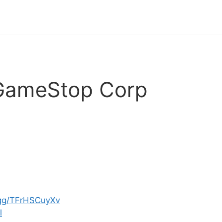
 GameStop Corp
.gg/TFrHSCuyXv
l