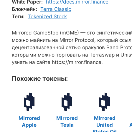
White Paper:
https://docs.mirror.finance
Блокчейн:
Terra Classic
Теги:
Tokenized Stock
Mirrored GameStop (mGME) — это синтетически
можно майнить на Mirror Protocol, который сс
децентрализованной сетью оракулов Band Prot
которыми можно торговать на Terraswap и Uni
узнать на сайте https://mirror.finance.
Похожие токены:
Mirrored
Mirrored
Mirrored
Apple
Tesla
United
A
States Oil