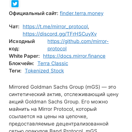
Официальный сайт:
finder.terra.money
Чат:
https://t.me/mirror_protocol
,
https://discord.gg/TFrHSCuyXv
Исходный
https://github.com/mirror-
код:
protocol
White Paper:
https://docs.mirror.finance
Блокчейн:
Terra Classic
Теги:
Tokenized Stock
Mirrored Goldman Sachs Group (mGS) — это
синтетический актив, отслеживающий цену
акций Goldman Sachs Group. Его можно
майнить на Mirror Protocol, который
ссылается на цены на цепочке,
предоставляемые децентрализованной
сетью оракулов Band Protocol. mGS