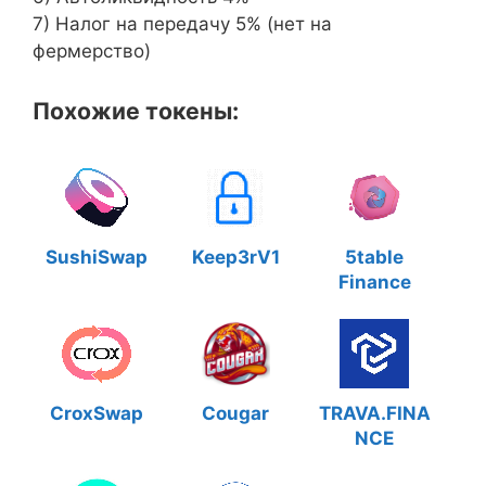
7) Налог на передачу 5% (нет на
фермерство)
Похожие токены:
SushiSwap
Keep3rV1
5table
Finance
CroxSwap
Cougar
TRAVA.FINA
NCE