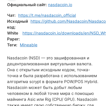
Официальный сайт:
nasdacoin.io
Чат:
https://t.me/nasdacoin_official
Исходный
https://github.com/Nasdacoin/Nasdaco
код:
White
https://nasdacoin.io/downloads/en/NSD_Wh
Paper:
Теги:
Mineable
Nasdacoin (NSD) — это зашифрованная и
децентрализованная виртуальная валюта.
Она с открытым исходным кодом, точка-
точка и была разработана с использованием
алгоритма scrypt в формате POW/POS Hybrid.
Nasdacoin может быть добыт любым
человеком в любой точке мира с помощью
майнинга Asic или Rig (CPU/ GPU). Nasdacoin
также имеет свою собственную биржу, где