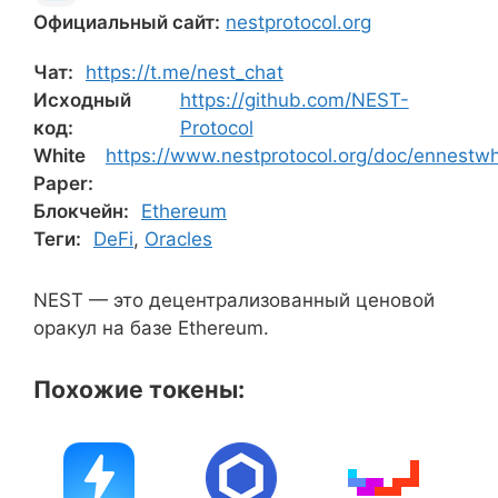
Официальный сайт:
nestprotocol.org
Чат:
https://t.me/nest_chat
Исходный
https://github.com/NEST-
код:
Protocol
White
https://www.nestprotocol.org/doc/ennestwh
Paper:
Блокчейн:
Ethereum
Теги:
DeFi
,
Oracles
NEST — это децентрализованный ценовой
оракул на базе Ethereum.
Похожие токены: