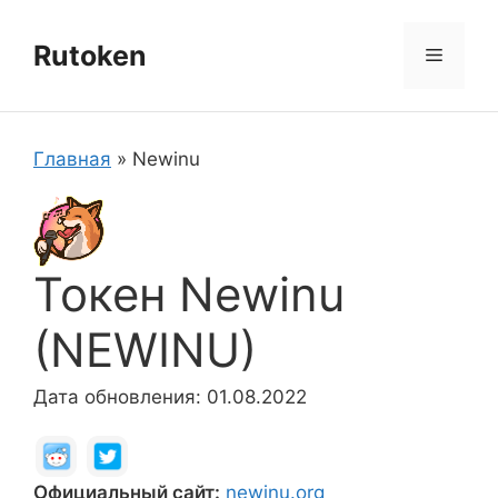
Перейти
к
Rutoken
Меню
содержимому
Главная
»
Newinu
Токен Newinu
(NEWINU)
Дата обновления: 01.08.2022
Официальный сайт:
newinu.org