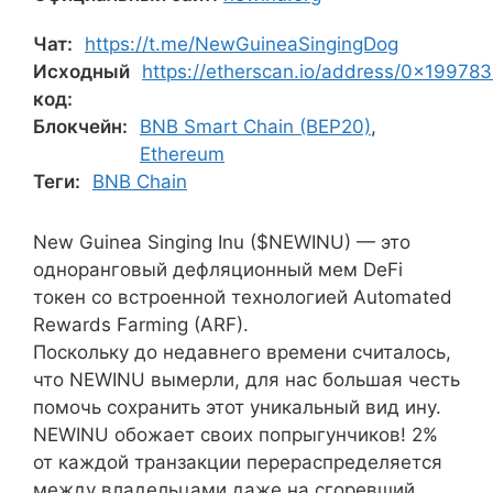
Чат:
https://t.me/NewGuineaSingingDog
Исходный
https://etherscan.io/address/0x19
код:
Блокчейн:
BNB Smart Chain (BEP20)
,
Ethereum
Теги:
BNB Chain
New Guinea Singing Inu ($NEWINU) — это
одноранговый дефляционный мем DeFi
токен со встроенной технологией Automated
Rewards Farming (ARF).
Поскольку до недавнего времени считалось,
что NEWINU вымерли, для нас большая честь
помочь сохранить этот уникальный вид ину.
NEWINU обожает своих попрыгунчиков! 2%
от каждой транзакции перераспределяется
между владельцами даже на сгоревший