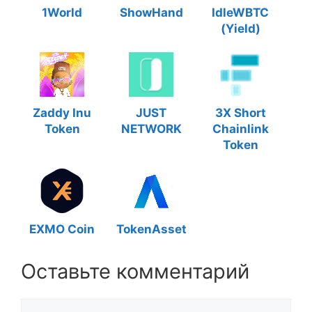
1World
ShowHand
IdleWBTC
(Yield)
Zaddy Inu
JUST
3X Short
Token
NETWORK
Chainlink
Token
EXMO Coin
TokenAsset
Оставьте комментарий
Комментарий