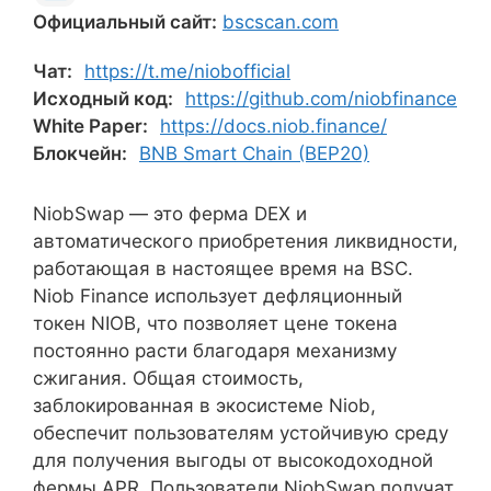
Официальный сайт:
bscscan.com
Чат:
https://t.me/niobofficial
Исходный код:
https://github.com/niobfinance
White Paper:
https://docs.niob.finance/
Блокчейн:
BNB Smart Chain (BEP20)
NiobSwap — это ферма DEX и
автоматического приобретения ликвидности,
работающая в настоящее время на BSC.
Niob Finance использует дефляционный
токен NIOB, что позволяет цене токена
постоянно расти благодаря механизму
сжигания. Общая стоимость,
заблокированная в экосистеме Niob,
обеспечит пользователям устойчивую среду
для получения выгоды от высокодоходной
фермы APR. Пользователи NiobSwap получат