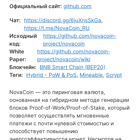
Официальный сайт:
github.com
Чат:
https://discord.gg/6juXnsSkGa
,
https://t.me/NovaCoin_RU
Исходный
https://github.com/novacoin-
код:
project/novacoin
White
https://github.com/novacoin-
Paper:
project/novacoin/wiki
Блокчейн:
BNB Smart Chain (BEP20)
Теги:
Hybrid - PoW & PoS
,
Mineable
,
Scrypt
NovaCoin — это пиринговая валюта,
основанная на гибридном методе генерации
блоков Proof-of-Work/Proof-of-Stake, который
позволяет осуществлять мгновенные
платежи с почти нулевой стоимостью и
способствует повышению
энергоэффективности монет. Несмотря на