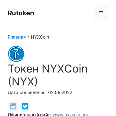
Перейти
к
Rutoken
Меню
содержимому
Главная
»
NYXCoin
Токен NYXCoin
(NYX)
Дата обновления: 02.08.2022
Официальный сайт:
www.nyxcoin.org