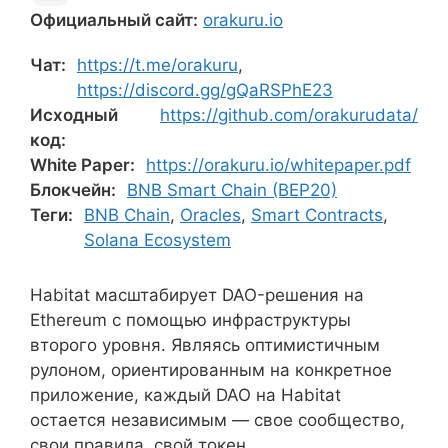
Официальный сайт:
orakuru.io
Чат:
https://t.me/orakuru
,
https://discord.gg/gQaRSPhE23
Исходный
https://github.com/orakurudata/
код:
White Paper:
https://orakuru.io/whitepaper.pdf
Блокчейн:
BNB Smart Chain (BEP20)
Теги:
BNB Chain
,
Oracles
,
Smart Contracts
,
Solana Ecosystem
Habitat масштабирует DAO-решения на
Ethereum с помощью инфраструктуры
второго уровня. Являясь оптимистичным
рулоном, ориентированным на конкретное
приложение, каждый DAO на Habitat
остается независимым — свое сообщество,
свои правила, свой токен.