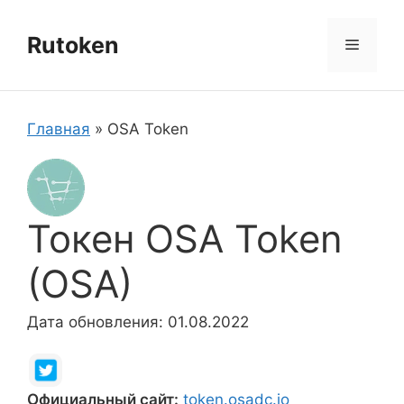
Перейти
к
Rutoken
Меню
содержимому
Главная
»
OSA Token
Токен OSA Token
(OSA)
Дата обновления: 01.08.2022
Официальный сайт:
token.osadc.io