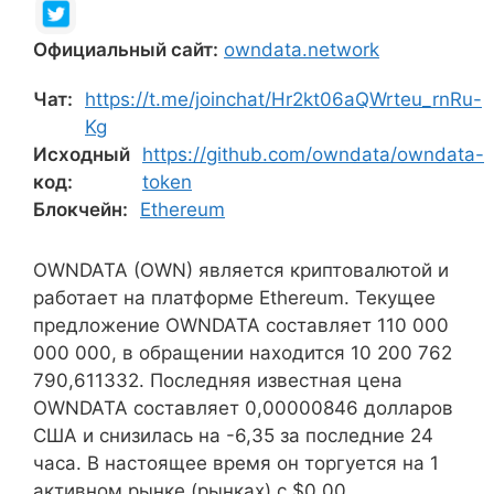
Официальный сайт:
owndata.network
Чат:
https://t.me/joinchat/Hr2kt06aQWrteu_rnRu-
Kg
Исходный
https://github.com/owndata/owndata-
код:
token
Блокчейн:
Ethereum
OWNDATA (OWN) является криптовалютой и
работает на платформе Ethereum. Текущее
предложение OWNDATA составляет 110 000
000 000, в обращении находится 10 200 762
790,611332. Последняя известная цена
OWNDATA составляет 0,00000846 долларов
США и снизилась на -6,35 за последние 24
часа. В настоящее время он торгуется на 1
активном рынке (рынках) с $0.00,