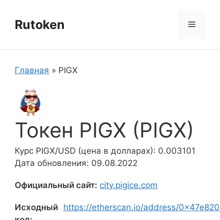
Перейти
к
Rutoken
Меню
содержимому
Главная
»
PIGX
Токен PIGX (PIGX)
Курс PIGX/USD (цена в долларах): 0.003101
Дата обновления: 09.08.2022
Официальный сайт:
city.pigice.com
Исходный
https://etherscan.io/address/0x47e
код: