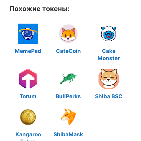
Похожие токены:
MemePad
CateCoin
Cake
Monster
Torum
BullPerks
Shiba BSC
Kangaroo
ShibaMask