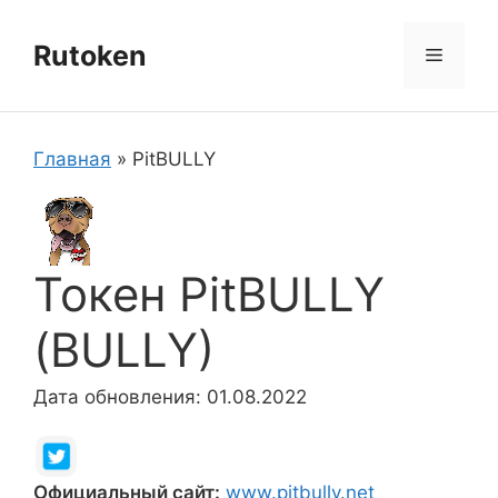
Перейти
к
Rutoken
Меню
содержимому
Главная
»
PitBULLY
Токен PitBULLY
(BULLY)
Дата обновления: 01.08.2022
Официальный сайт:
www.pitbully.net